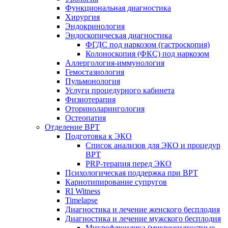
Функциональная диагностика
Хирургия
Эндокринология
Эндоскопическая диагностика
ФГДС под наркозом (гастроскопия)
Колоноскопия (ФКС) под наркозом
Аллергология-иммунология
Гемостазиология
Пульмонология
Услуги процедурного кабинета
Физиотерапия
Оториноларингология
Остеопатия
Отделение ВРТ
Подготовка к ЭКО
Список анализов для ЭКО и процедур
ВРТ
PRP-терапия перед ЭКО
Психологическая поддержка при ВРТ
Кариотипирование супругов
RI Witness
Timelapse
Диагностика и лечение женского бесплодия
Диагностика и лечение мужского бесплодия
Микрофлюидика (микрожидкостные