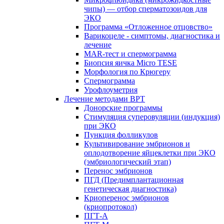
чипы) — отбор сперматозоидов для
ЭКО
Программа «Отложенное отцовство»
Варикоцеле - симптомы, диагностика и
лечение
MAR-тест и спермограмма
Биопсия яичка Micro TESE
Морфология по Крюгеру
Спермограмма
Урофлоуметрия
Лечение методами ВРТ
Донорские программы
Стимуляция суперовуляции (индукция)
при ЭКО
Пункция фолликулов
Культивирование эмбрионов и
оплодотворение яйцеклетки при ЭКО
(эмбриологический этап)
Перенос эмбрионов
ПГД (Предимплантационная
генетическая диагностика)
Криоперенос эмбрионов
(криопротокол)
ПГТ-А