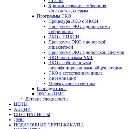
ПГТ-М
Криоконсервация эмбрионов,
яйцеклеток, спермы
Программы ЭКО
Процедура ЭКО с ИКСИ
Программа ЭКО с донорскими
эмбрионами
ЭКО с ПИКСИ
Программа ЭКО с донорской
яйцеклеткой
Программа ЭКО с донорской спермой
ЭКО при низком АМГ
ЭКО с собственными
витрифицированными яйцеклетками
ЭКО в естественном цикле
Инсеминация
Молекулярная генетика
Репродуктолог
ЭКО по ОМС
Детские специалисты
ЦЕНЫ
АКЦИИ
СПЕЦИАЛИСТЫ
ДМС
ПОДАРОЧНЫЕ СЕРТИФИКАТЫ