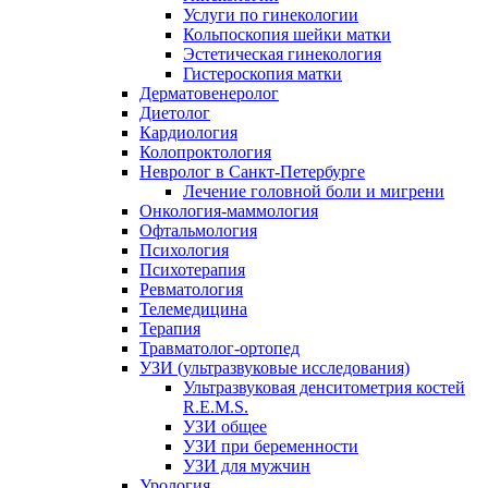
Услуги по гинекологии
Кольпоскопия шейки матки
Эстетическая гинекология
Гистероскопия матки
Дерматовенеролог
Диетолог
Кардиология
Колопроктология
Невролог в Санкт-Петербурге
Лечение головной боли и мигрени
Онкология-маммология
Офтальмология
Психология
Психотерапия
Ревматология
Телемедицина
Терапия
Травматолог-ортопед
УЗИ (ультразвуковые исследования)
Ультразвуковая денситометрия костей
R.E.M.S.
УЗИ общее
УЗИ при беременности
УЗИ для мужчин
Урология