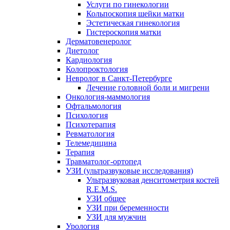
Услуги по гинекологии
Кольпоскопия шейки матки
Эстетическая гинекология
Гистероскопия матки
Дерматовенеролог
Диетолог
Кардиология
Колопроктология
Невролог в Санкт-Петербурге
Лечение головной боли и мигрени
Онкология-маммология
Офтальмология
Психология
Психотерапия
Ревматология
Телемедицина
Терапия
Травматолог-ортопед
УЗИ (ультразвуковые исследования)
Ультразвуковая денситометрия костей
R.E.M.S.
УЗИ общее
УЗИ при беременности
УЗИ для мужчин
Урология