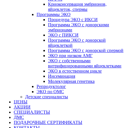
Криоконсервация эмбрионов,
яйцеклеток, спермы
Программы ЭКО
Процедура ЭКО с ИКСИ
Программа ЭКО с донорскими
эмбрионами
ЭКО с ПИКСИ
Программа ЭКО с донорской
яйцеклеткой
Программа ЭКО с донорской спермой
ЭКО при низком АМГ
ЭКО с собственными
витрифицированными яйцеклетками
ЭКО в естественном цикле
Инсеминация
Молекулярная генетика
Репродуктолог
ЭКО по ОМС
Детские специалисты
ЦЕНЫ
АКЦИИ
СПЕЦИАЛИСТЫ
ДМС
ПОДАРОЧНЫЕ СЕРТИФИКАТЫ
КОНТАКТЫ