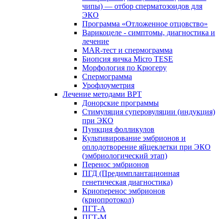
чипы) — отбор сперматозоидов для
ЭКО
Программа «Отложенное отцовство»
Варикоцеле - симптомы, диагностика и
лечение
MAR-тест и спермограмма
Биопсия яичка Micro TESE
Морфология по Крюгеру
Спермограмма
Урофлоуметрия
Лечение методами ВРТ
Донорские программы
Стимуляция суперовуляции (индукция)
при ЭКО
Пункция фолликулов
Культивирование эмбрионов и
оплодотворение яйцеклетки при ЭКО
(эмбриологический этап)
Перенос эмбрионов
ПГД (Предимплантационная
генетическая диагностика)
Криоперенос эмбрионов
(криопротокол)
ПГТ-А
ПГТ-М