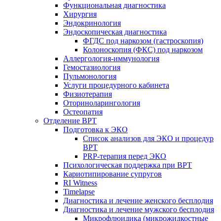
Функциональная диагностика
Хирургия
Эндокринология
Эндоскопическая диагностика
ФГДС под наркозом (гастроскопия)
Колоноскопия (ФКС) под наркозом
Аллергология-иммунология
Гемостазиология
Пульмонология
Услуги процедурного кабинета
Физиотерапия
Оториноларингология
Остеопатия
Отделение ВРТ
Подготовка к ЭКО
Список анализов для ЭКО и процедур
ВРТ
PRP-терапия перед ЭКО
Психологическая поддержка при ВРТ
Кариотипирование супругов
RI Witness
Timelapse
Диагностика и лечение женского бесплодия
Диагностика и лечение мужского бесплодия
Микрофлюидика (микрожидкостные