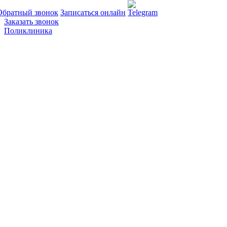
Обратный звонок
Записаться онлайн
Заказать звонок
Поликлиника