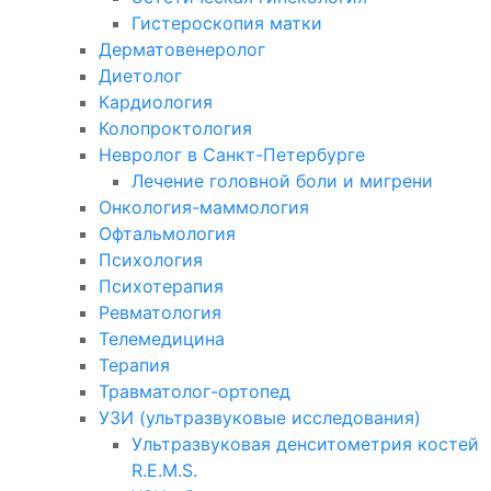
Гистероскопия матки
Дерматовенеролог
Диетолог
Кардиология
Колопроктология
Невролог в Санкт-Петербурге
Лечение головной боли и мигрени
Онкология-маммология
Офтальмология
Психология
Психотерапия
Ревматология
Телемедицина
Терапия
Травматолог-ортопед
УЗИ (ультразвуковые исследования)
Ультразвуковая денситометрия костей
R.E.M.S.