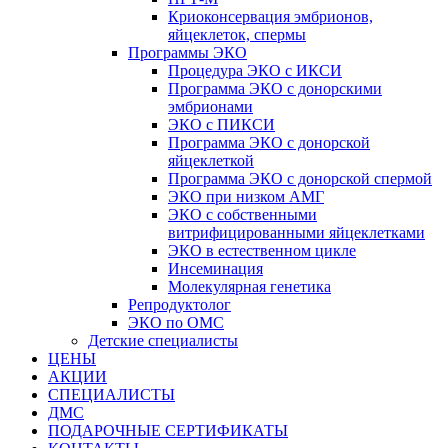
Криоконсервация эмбрионов,
яйцеклеток, спермы
Программы ЭКО
Процедура ЭКО с ИКСИ
Программа ЭКО с донорскими
эмбрионами
ЭКО с ПИКСИ
Программа ЭКО с донорской
яйцеклеткой
Программа ЭКО с донорской спермой
ЭКО при низком АМГ
ЭКО с собственными
витрифицированными яйцеклетками
ЭКО в естественном цикле
Инсеминация
Молекулярная генетика
Репродуктолог
ЭКО по ОМС
Детские специалисты
ЦЕНЫ
АКЦИИ
СПЕЦИАЛИСТЫ
ДМС
ПОДАРОЧНЫЕ СЕРТИФИКАТЫ