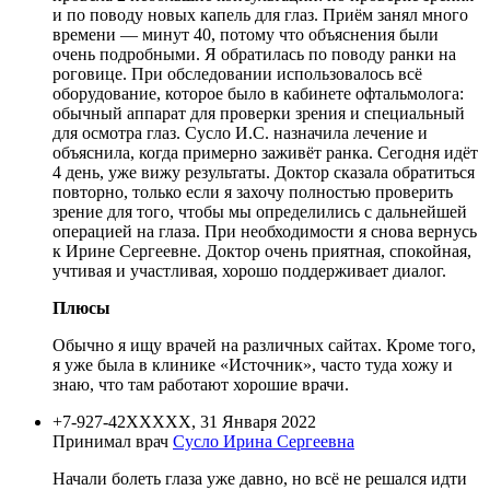
и по поводу новых капель для глаз. Приём занял много
времени — минут 40, потому что объяснения были
очень подробными. Я обратилась по поводу ранки на
роговице. При обследовании использовалось всё
оборудование, которое было в кабинете офтальмолога:
обычный аппарат для проверки зрения и специальный
для осмотра глаз. Сусло И.С. назначила лечение и
объяснила, когда примерно заживёт ранка. Сегодня идёт
4 день, уже вижу результаты. Доктор сказала обратиться
повторно, только если я захочу полностью проверить
зрение для того, чтобы мы определились с дальнейшей
операцией на глаза. При необходимости я снова вернусь
к Ирине Сергеевне. Доктор очень приятная, спокойная,
учтивая и участливая, хорошо поддерживает диалог.
Плюсы
Обычно я ищу врачей на различных сайтах. Кроме того,
я уже была в клинике «Источник», часто туда хожу и
знаю, что там работают хорошие врачи.
+7-927-42XXXXX, 31 Января 2022
Принимал врач
Сусло Ирина Сергеевна
Начали болеть глаза уже давно, но всё не решался идти