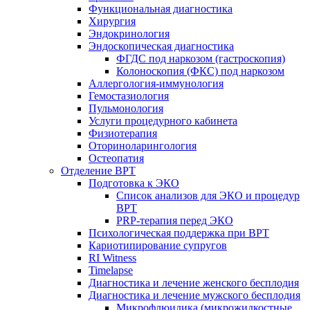
Функциональная диагностика
Хирургия
Эндокринология
Эндоскопическая диагностика
ФГДС под наркозом (гастроскопия)
Колоноскопия (ФКС) под наркозом
Аллергология-иммунология
Гемостазиология
Пульмонология
Услуги процедурного кабинета
Физиотерапия
Оториноларингология
Остеопатия
Отделение ВРТ
Подготовка к ЭКО
Список анализов для ЭКО и процедур
ВРТ
PRP-терапия перед ЭКО
Психологическая поддержка при ВРТ
Кариотипирование супругов
RI Witness
Timelapse
Диагностика и лечение женского бесплодия
Диагностика и лечение мужского бесплодия
Микрофлюидика (микрожидкостные