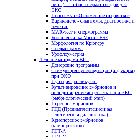
чипы) — отбор сперматозоидов для
ЭКО
Программа «Отложенное отцовство»
Варикоцеле - симптомы, диагностика и
лечение
MAR-тест и спермограмма
Биопсия яичка Micro TESE
Морфология по Крюгеру
Спермограмма
Урофлоуметрия
Лечение методами ВРТ
Донорские программы
Стимуляция суперовуляции (индукция)
при ЭКО
Пункция фолликулов
Культивирование эмбрионов и
оплодотворение яйцеклетки при ЭКО
(эмбриологический этап)
Перенос эмбрионов
ПГД (Предимплантационная
генетическая диагностика)
Криоперенос эмбрионов
(криопротокол)
ПГТ-А
ПГТ-М