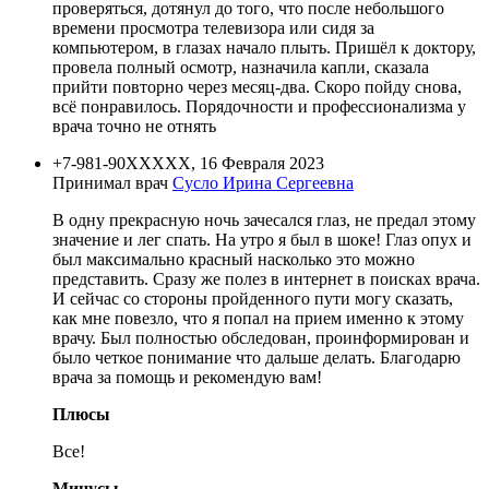
проверяться, дотянул до того, что после небольшого
времени просмотра телевизора или сидя за
компьютером, в глазах начало плыть. Пришёл к доктору,
провела полный осмотр, назначила капли, сказала
прийти повторно через месяц-два. Скоро пойду снова,
всё понравилось. Порядочности и профессионализма у
врача точно не отнять
+7-981-90XXXXX, 16 Февраля 2023
Принимал врач
Сусло Ирина Сергеевна
В одну прекрасную ночь зачесался глаз, не предал этому
значение и лег спать. На утро я был в шоке! Глаз опух и
был максимально красный насколько это можно
представить. Сразу же полез в интернет в поисках врача.
И сейчас со стороны пройденного пути могу сказать,
как мне повезло, что я попал на прием именно к этому
врачу. Был полностью обследован, проинформирован и
было четкое понимание что дальше делать. Благодарю
врача за помощь и рекомендую вам!
Плюсы
Все!
Минусы