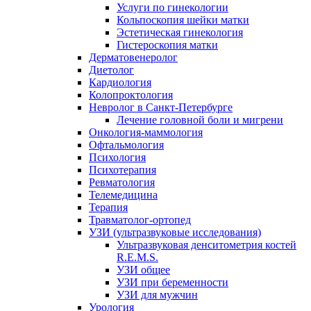
Услуги по гинекологии
Кольпоскопия шейки матки
Эстетическая гинекология
Гистероскопия матки
Дерматовенеролог
Диетолог
Кардиология
Колопроктология
Невролог в Санкт-Петербурге
Лечение головной боли и мигрени
Онкология-маммология
Офтальмология
Психология
Психотерапия
Ревматология
Телемедицина
Терапия
Травматолог-ортопед
УЗИ (ультразвуковые исследования)
Ультразвуковая денситометрия костей
R.E.M.S.
УЗИ общее
УЗИ при беременности
УЗИ для мужчин
Урология