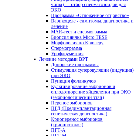
чипы) — отбор сперматозоидов для
ЭКО
Программа «Отложенное отцовство»
Варикоцеле - симптомы, диагностика и
лечение
MAR-тест и спермограмма
Биопсия яичка Micro TESE
Морфология по Крюгеру
Спермограмма
Урофлоуметрия
Лечение методами ВРТ
Донорские программы
Стимуляция суперовуляции (индукция)
при ЭКО
Пункция фолликулов
Культивирование эмбрионов и
оплодотворение яйцеклетки при ЭКО
(эмбриологический этап)
Перенос эмбрионов
ПГД (Предимплантационная
генетическая диагностика)
Криоперенос эмбрионов
(криопротокол)
ПГТ-А
ПГТ-М