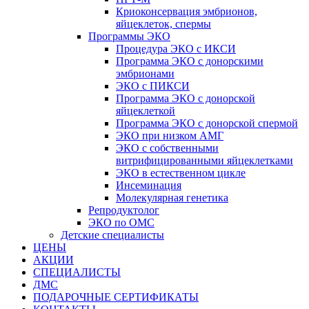
Криоконсервация эмбрионов,
яйцеклеток, спермы
Программы ЭКО
Процедура ЭКО с ИКСИ
Программа ЭКО с донорскими
эмбрионами
ЭКО с ПИКСИ
Программа ЭКО с донорской
яйцеклеткой
Программа ЭКО с донорской спермой
ЭКО при низком АМГ
ЭКО с собственными
витрифицированными яйцеклетками
ЭКО в естественном цикле
Инсеминация
Молекулярная генетика
Репродуктолог
ЭКО по ОМС
Детские специалисты
ЦЕНЫ
АКЦИИ
СПЕЦИАЛИСТЫ
ДМС
ПОДАРОЧНЫЕ СЕРТИФИКАТЫ