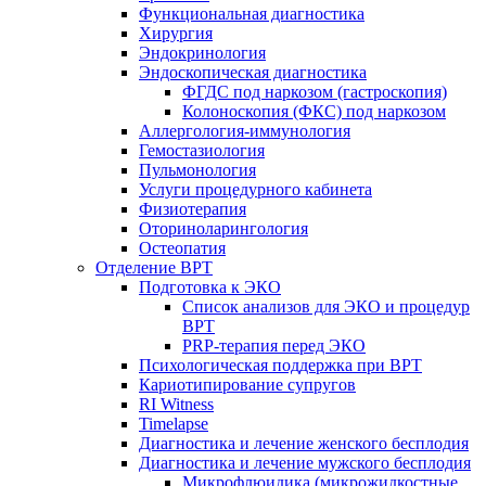
Функциональная диагностика
Хирургия
Эндокринология
Эндоскопическая диагностика
ФГДС под наркозом (гастроскопия)
Колоноскопия (ФКС) под наркозом
Аллергология-иммунология
Гемостазиология
Пульмонология
Услуги процедурного кабинета
Физиотерапия
Оториноларингология
Остеопатия
Отделение ВРТ
Подготовка к ЭКО
Список анализов для ЭКО и процедур
ВРТ
PRP-терапия перед ЭКО
Психологическая поддержка при ВРТ
Кариотипирование супругов
RI Witness
Timelapse
Диагностика и лечение женского бесплодия
Диагностика и лечение мужского бесплодия
Микрофлюидика (микрожидкостные