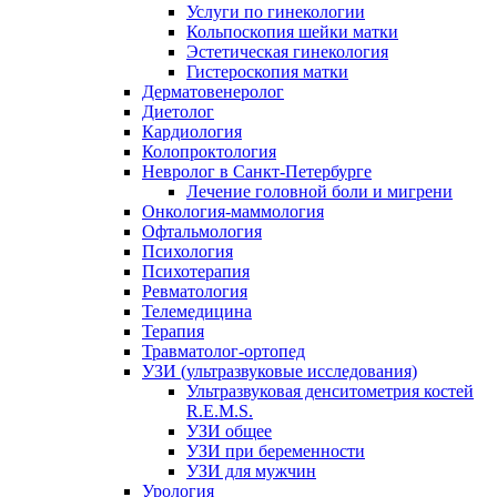
Услуги по гинекологии
Кольпоскопия шейки матки
Эстетическая гинекология
Гистероскопия матки
Дерматовенеролог
Диетолог
Кардиология
Колопроктология
Невролог в Санкт-Петербурге
Лечение головной боли и мигрени
Онкология-маммология
Офтальмология
Психология
Психотерапия
Ревматология
Телемедицина
Терапия
Травматолог-ортопед
УЗИ (ультразвуковые исследования)
Ультразвуковая денситометрия костей
R.E.M.S.
УЗИ общее
УЗИ при беременности
УЗИ для мужчин
Урология