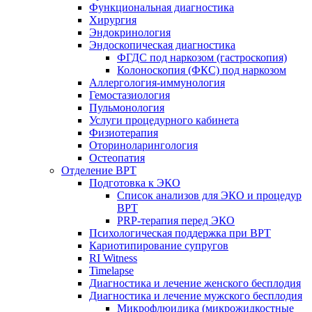
Функциональная диагностика
Хирургия
Эндокринология
Эндоскопическая диагностика
ФГДС под наркозом (гастроскопия)
Колоноскопия (ФКС) под наркозом
Аллергология-иммунология
Гемостазиология
Пульмонология
Услуги процедурного кабинета
Физиотерапия
Оториноларингология
Остеопатия
Отделение ВРТ
Подготовка к ЭКО
Список анализов для ЭКО и процедур
ВРТ
PRP-терапия перед ЭКО
Психологическая поддержка при ВРТ
Кариотипирование супругов
RI Witness
Timelapse
Диагностика и лечение женского бесплодия
Диагностика и лечение мужского бесплодия
Микрофлюидика (микрожидкостные