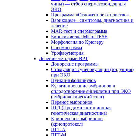
чипы) — отбор сперматозоидов для
ЭКО
Программа «Отложенное отцовство»
Варикоцеле - симптомы, диагностика и
лечение
MAR-тест и спермограмма
Биопсия яичка Micro TESE
Морфология по Крюгеру
Спермограмма
Урофлоуметрия
Лечение методами ВРТ
Донорские программы
Стимуляция суперовуляции (индукция)
при ЭКО
Пункция фолликулов
Культивирование эмбрионов и
оплодотворение яйцеклетки при ЭКО
(эмбриологический этап)
Перенос эмбрионов
ПГД (Предимплантационная
генетическая диагностика)
Криоперенос эмбрионов
(криопротокол)
ПГТ-А
ПГТ-М