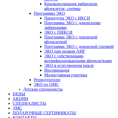
Криоконсервация эмбрионов,
яйцеклеток, спермы
Программы ЭКО
Процедура ЭКО с ИКСИ
Программа ЭКО с донорскими
эмбрионами
ЭКО с ПИКСИ
Программа ЭКО с донорской
яйцеклеткой
Программа ЭКО с донорской спермой
ЭКО при низком АМГ
ЭКО с собственными
витрифицированными яйцеклетками
ЭКО в естественном цикле
Инсеминация
Молекулярная генетика
Репродуктолог
ЭКО по ОМС
Детские специалисты
ЦЕНЫ
АКЦИИ
СПЕЦИАЛИСТЫ
ДМС
ПОДАРОЧНЫЕ СЕРТИФИКАТЫ
КОНТАКТЫ