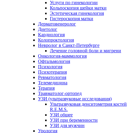
Услуги по гинекологии
Кольпоскопия шейки матки
Эстетическая гинекология
Гистероскопия матки
Дерматовенеролог
Диетолог
Кардиология
Колопроктология
Невролог в Санкт-Петербурге
Лечение головной боли и мигрени
Онкология-маммология
Офтальмология
Психология
Психотерапия
Ревматология
Телемедицина
Терапия
Травматолог-ортопед
УЗИ (ультразвуковые исследования)
Ультразвуковая денситометрия костей
R.E.M.S.
УЗИ общее
УЗИ при беременности
УЗИ для мужчин
Урология