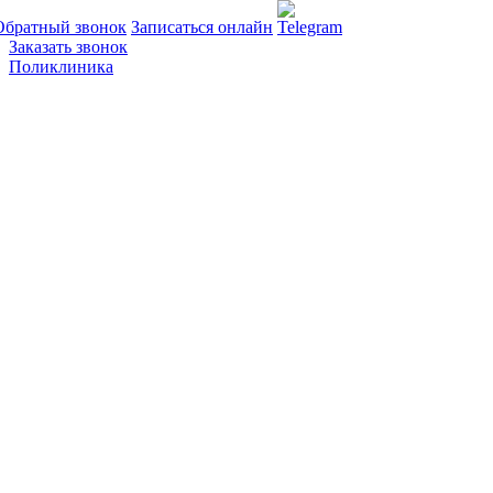
Обратный звонок
Записаться онлайн
Заказать звонок
Поликлиника