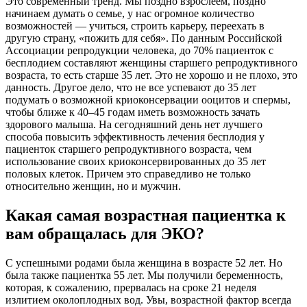
Это современный тренд. Мы поздно взрослеем, поздно
начинаем думать о семье, у нас огромное количество
возможностей — учиться, строить карьеру, переехать в
другую страну, «пожить для себя». По данным Российской
Ассоциации репродукции человека, до 70% пациенток с
бесплодием составляют женщины старшего репродуктивного
возраста, то есть старше 35 лет. Это не хорошо и не плохо, это
данность. Другое дело, что не все успевают до 35 лет
подумать о возможной криоконсервации ооцитов и спермы,
чтобы ближе к 40–45 годам иметь возможность зачать
здорового малыша. На сегодняшний день нет лучшего
способа повысить эффективность лечения бесплодия у
пациенток старшего репродуктивного возраста, чем
использование своих криоконсервированных до 35 лет
половых клеток. Причем это справедливо не только
относительно женщин, но и мужчин.
Какая самая возрастная пациентка к
вам обращалась для ЭКО?
С успешными родами была женщина в возрасте 52 лет. Но
была также пациентка 55 лет. Мы получили беременность,
которая, к сожалению, прервалась на сроке 21 неделя
излитием околоплодных вод. Увы, возрастной фактор всегда