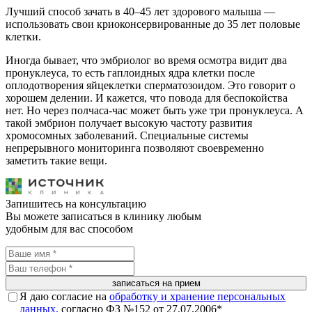
Лучший способ зачать в 40–45 лет здорового малыша —
использовать свои криоконсервированные до 35 лет половые
клетки.
Иногда бывает, что эмбриолог во время осмотра видит два
пронуклеуса, то есть гаплоидных ядра клетки после
оплодотворения яйцеклетки сперматозоидом. Это говорит о
хорошем делении. И кажется, что повода для беспокойства
нет. Но через полчаса-час может быть уже три пронуклеуса. А
такой эмбрион получает высокую частоту развития
хромосомных заболеваний. Специальные системы
непрерывного мониторинга позволяют своевременно
заметить такие вещи.
Запишитесь на консультацию
Вы можете записаться в клинику любым
удобным для вас способом
записаться на прием
Я даю согласие на
обработку и хранение персональных
данных,
согласно ФЗ №152 от 27.07.2006*