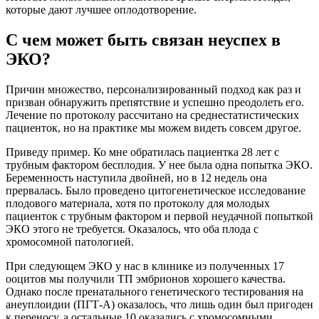
которые дают лучшее оплодотворение.
С чем может быть связан неуспех в
ЭКО?
Причин множество, персонализированный подход как раз и
призван обнаружить препятствие и успешно преодолеть его.
Лечение по протоколу рассчитано на среднестатистических
пациенток, но на практике мы можем видеть совсем другое.
Приведу пример. Ко мне обратилась пациентка 28 лет с
трубным фактором бесплодия. У нее была одна попытка ЭКО.
Беременность наступила двойней, но в 12 недель она
прервалась. Было проведено цитогенетическое исследование
плодового материала, хотя по протоколу для молодых
пациенток с трубным фактором и первой неудачной попыткой
ЭКО этого не требуется. Оказалось, что оба плода с
хромосомной патологией.
При следующем ЭКО у нас в клинике из полученных 17
ооцитов мы получили ТП эмбрионов хорошего качества.
Однако после пренатального генетического тестирования на
анеуплоидии (ПГТ-А) оказалось, что лишь один был пригоден
к переносу, а остальные 10 оказались с хромосомными