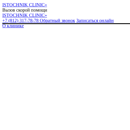
ISTOCHNIK CLINIC»
Вызов скорой помощи
ISTOCHNIK CLINIC»
+7 (812) 317-78-78
Обратный звонок
Записаться онлайн
О клинике
У