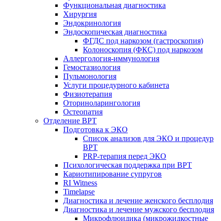
Функциональная диагностика
Хирургия
Эндокринология
Эндоскопическая диагностика
ФГДС под наркозом (гастроскопия)
Колоноскопия (ФКС) под наркозом
Аллергология-иммунология
Гемостазиология
Пульмонология
Услуги процедурного кабинета
Физиотерапия
Оториноларингология
Остеопатия
Отделение ВРТ
Подготовка к ЭКО
Список анализов для ЭКО и процедур
ВРТ
PRP-терапия перед ЭКО
Психологическая поддержка при ВРТ
Кариотипирование супругов
RI Witness
Timelapse
Диагностика и лечение женского бесплодия
Диагностика и лечение мужского бесплодия
Микрофлюидика (микрожидкостные