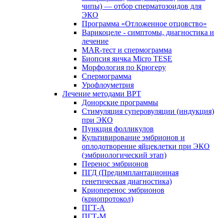
чипы) — отбор сперматозоидов для
ЭКО
Программа «Отложенное отцовство»
Варикоцеле - симптомы, диагностика и
лечение
MAR-тест и спермограмма
Биопсия яичка Micro TESE
Морфология по Крюгеру
Спермограмма
Урофлоуметрия
Лечение методами ВРТ
Донорские программы
Стимуляция суперовуляции (индукция)
при ЭКО
Пункция фолликулов
Культивирование эмбрионов и
оплодотворение яйцеклетки при ЭКО
(эмбриологический этап)
Перенос эмбрионов
ПГД (Предимплантационная
генетическая диагностика)
Криоперенос эмбрионов
(криопротокол)
ПГТ-А
ПГТ-М