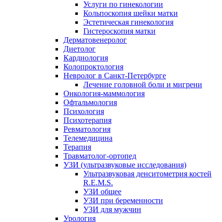
Услуги по гинекологии
Кольпоскопия шейки матки
Эстетическая гинекология
Гистероскопия матки
Дерматовенеролог
Диетолог
Кардиология
Колопроктология
Невролог в Санкт-Петербурге
Лечение головной боли и мигрени
Онкология-маммология
Офтальмология
Психология
Психотерапия
Ревматология
Телемедицина
Терапия
Травматолог-ортопед
УЗИ (ультразвуковые исследования)
Ультразвуковая денситометрия костей
R.E.M.S.
УЗИ общее
УЗИ при беременности
УЗИ для мужчин
Урология