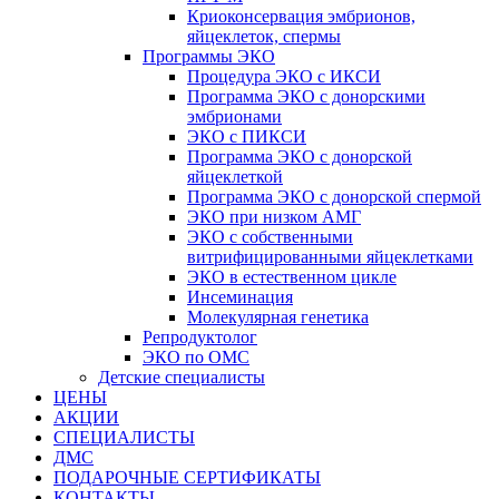
Криоконсервация эмбрионов,
яйцеклеток, спермы
Программы ЭКО
Процедура ЭКО с ИКСИ
Программа ЭКО с донорскими
эмбрионами
ЭКО с ПИКСИ
Программа ЭКО с донорской
яйцеклеткой
Программа ЭКО с донорской спермой
ЭКО при низком АМГ
ЭКО с собственными
витрифицированными яйцеклетками
ЭКО в естественном цикле
Инсеминация
Молекулярная генетика
Репродуктолог
ЭКО по ОМС
Детские специалисты
ЦЕНЫ
АКЦИИ
СПЕЦИАЛИСТЫ
ДМС
ПОДАРОЧНЫЕ СЕРТИФИКАТЫ
КОНТАКТЫ