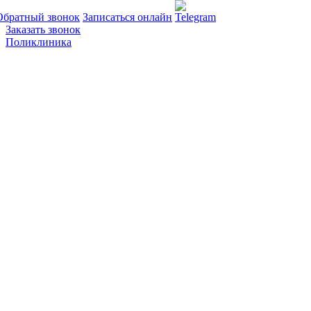
Обратный звонок
Записаться онлайн
Заказать звонок
Поликлиника