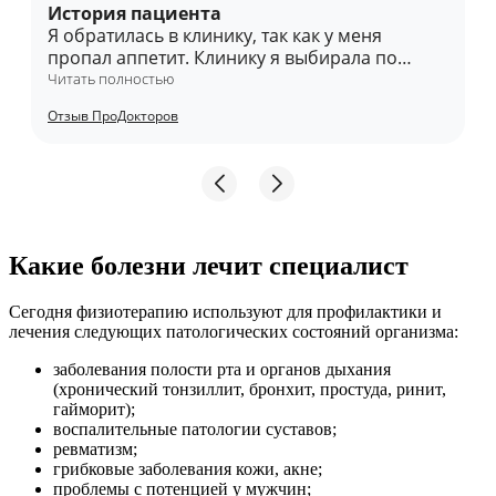
История пациента
Я обратилась в клинику, так как у меня
пропал аппетит. Клинику я выбирала по
отзывам на сайте «ПроДокторов» и по
Читать полностью
возможности записи на ближайшие даты; для
Отзыв ПроДокторов
меня было важно, чтобы у доктора были
высокие оценки. Прием начался даже
раньше, так как я пришла сильно заранее.
Уровень цен в клинике оцениваю как
средний. Общее впечатление о клинике
сугубо положительное. Да, я готова
рекомендовать ее своим знакомым.
Какие болезни лечит специалист
Понравилось
Сегодня физиотерапию используют для профилактики и
Неимоверно добрый врач. Все объяснила и
лечения следующих патологических состояний организма:
разжевала каждую секунду процедуры.
Постоянно разговаривала и успокаивала
заболевания полости рта и органов дыхания
меня. Я была на данной процедуре первый
(хронический тонзиллит, бронхит, простуда, ринит,
раз, поэтому для меня это было очень
гайморит);
воспалительные патологии суставов;
стрессово. [...]. Буду рекомендовать ее всем
ревматизм;
своим знакомым.
грибковые заболевания кожи, акне;
проблемы с потенцией у мужчин;