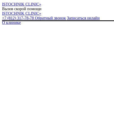
ISTOCHNIK CLINIC»
Вызов скорой помощи
ISTOCHNIK CLINIC»
+7 (812) 317-78-78
Обратный звонок
Записаться онлайн
О клинике
Уважа