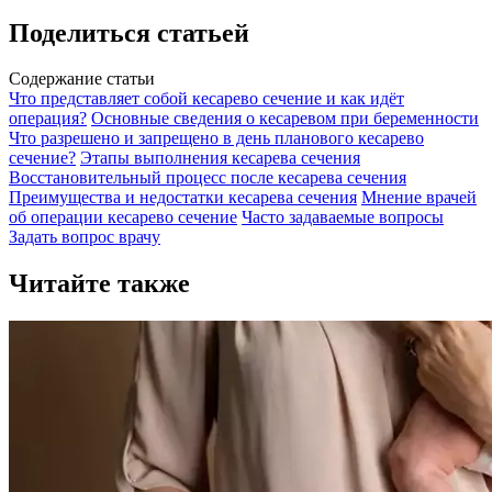
Поделиться статьей
Содержание статьи
Что представляет собой кесарево сечение и как идёт
операция?
Основные сведения о кесаревом при беременности
Что разрешено и запрещено в день планового кесарево
сечение?
Этапы выполнения кесарева сечения
Восстановительный процесс после кесарева сечения
Преимущества и недостатки кесарева сечения
Мнение врачей
об операции кесарево сечение
Часто задаваемые вопросы
Задать вопрос врачу
Читайте также