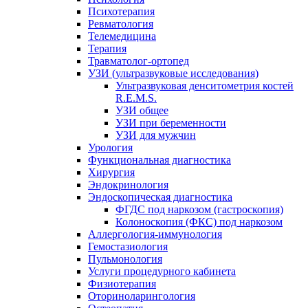
Психотерапия
Ревматология
Телемедицина
Терапия
Травматолог-ортопед
УЗИ (ультразвуковые исследования)
Ультразвуковая денситометрия костей
R.E.M.S.
УЗИ общее
УЗИ при беременности
УЗИ для мужчин
Урология
Функциональная диагностика
Хирургия
Эндокринология
Эндоскопическая диагностика
ФГДС под наркозом (гастроскопия)
Колоноскопия (ФКС) под наркозом
Аллергология-иммунология
Гемостазиология
Пульмонология
Услуги процедурного кабинета
Физиотерапия
Оториноларингология