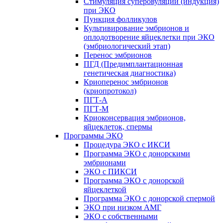
Стимуляция суперовуляции (индукция)
при ЭКО
Пункция фолликулов
Культивирование эмбрионов и
оплодотворение яйцеклетки при ЭКО
(эмбриологический этап)
Перенос эмбрионов
ПГД (Предимплантационная
генетическая диагностика)
Криоперенос эмбрионов
(криопротокол)
ПГТ-А
ПГТ-М
Криоконсервация эмбрионов,
яйцеклеток, спермы
Программы ЭКО
Процедура ЭКО с ИКСИ
Программа ЭКО с донорскими
эмбрионами
ЭКО с ПИКСИ
Программа ЭКО с донорской
яйцеклеткой
Программа ЭКО с донорской спермой
ЭКО при низком АМГ
ЭКО с собственными