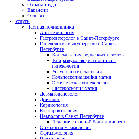
Охрана труда
Вакансии
Отзывы
Услуги
Частная поликлиника
Анестезиология
Гастроэнтеролог в Санкт-Петербурге
Гинекология и акушерство в Санкт-
Петербурге
Консультация акушера-гинеколога
Ультразвуковая диагностика в
гинекологии
Услуги по гинекологии
Кольпоскопия шейки матки
Эстетическая гинекология
Гистероскопия матки
Дерматовенеролог
Диетолог
Кардиология
Колопроктология
Невролог в Санкт-Петербурге
Лечение головной боли и мигрени
Онкология-маммология
Офтальмология
Психология